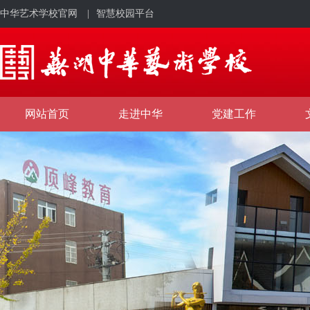
中华艺术学校官网
|
智慧校园平台
网站首页
走进中华
党建工作