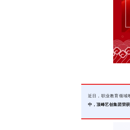
近日，职业教育领域
中，顶峰艺创集团荣获